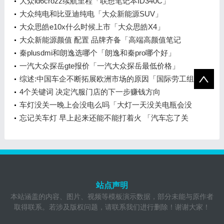
大众id6crozz续航里程「联想笔记本ID340C」
大众纯电和比亚迪纯电「大众新能源SUV」
大众思皓e10x什么时候上市「大众思皓X4」
大众新能源颜值 配置 品牌齐备「高端高颜值笔记
本」
秦plusdmi和朗逸选哪个「朗逸和秦pro哪个好」
一汽大众探岳gte报价「一汽大众探岳最低价格」
综述:中国车企不断拓展欧洲市场的原因「国际劳工组
织对中国的影响」
4个关键词 决定汽服门店的下一步赚钱方向
车灯没关一晚上会没电么吗「大灯一天没关电瓶会没
电吗」
忘记关车灯 早上起来还能不能打着火 「汽车忘了关
灯就熄火一晚上有事吗」
站点声明
本站涵盖的内容、图片、视频等模板演示数据，部分未能与原作者
取得联系。若涉及版权问题，请联系我们进行删除！谢谢大家！