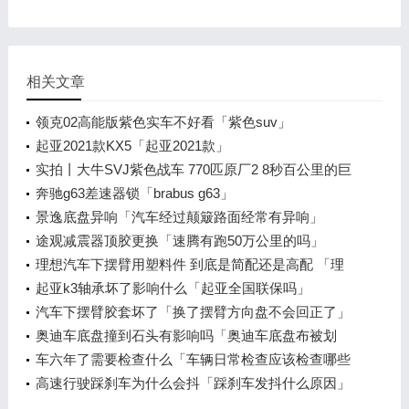
相关文章
领克02高能版紫色实车不好看「紫色suv」
起亚2021款KX5「起亚2021款」
实拍丨大牛SVJ紫色战车 770匹原厂2 8秒百公里的巨
兽
奔驰g63差速器锁「brabus g63」
景逸底盘异响「汽车经过颠簸路面经常有异响」
途观减震器顶胶更换「速腾有跑50万公里的吗」
理想汽车下摆臂用塑料件 到底是简配还是高配 「理
想one 悬挂改装」
起亚k3轴承坏了影响什么「起亚全国联保吗」
汽车下摆臂胶套坏了「换了摆臂方向盘不会回正了」
奥迪车底盘撞到石头有影响吗「奥迪车底盘布被划
破」
车六年了需要检查什么「车辆日常检查应该检查哪些
内容」
高速行驶踩刹车为什么会抖「踩刹车发抖什么原因」