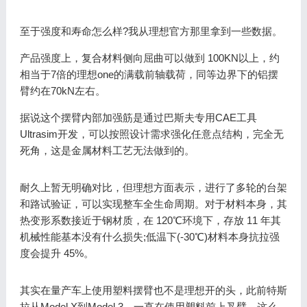
至于强度和寿命怎么样?我从理想官方那里拿到一些数据。
产品强度上，复合材料侧向屈曲可以做到 100KN以上，约
相当于7倍的理想one的满载前轴载荷，同等边界下的铝摆
臂约在70kN左右。
据说这个摆臂内部加强筋是通过巴斯夫专用CAE工具
Ultrasim开发，可以按照设计需求强化任意点结构，完全无
死角，这是金属材料工艺无法做到的。
耐久上暂无明确对比，但理想方面表示，进行了多轮的台架
和路试验证，可以实现整车全生命周期。对于材料本身，其
热变形系数接近于钢材质，在 120℃环境下，存放 11 年其
机械性能基本没有什么损失;低温下(-30℃)材料本身抗拉强
度会提升 45%。
其实在量产车上使用塑料摆臂也不是理想开的头，此前特斯
拉从Model X到Model 3，一直在使用塑料前上叉臂，这么