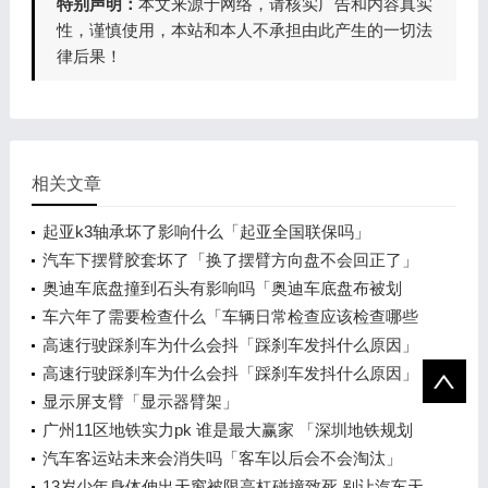
特别声明：
本文来源于网络，请核实广告和内容真实
性，谨慎使用，本站和本人不承担由此产生的一切法
律后果！
相关文章
起亚k3轴承坏了影响什么「起亚全国联保吗」
汽车下摆臂胶套坏了「换了摆臂方向盘不会回正了」
奥迪车底盘撞到石头有影响吗「奥迪车底盘布被划
破」
车六年了需要检查什么「车辆日常检查应该检查哪些
内容」
高速行驶踩刹车为什么会抖「踩刹车发抖什么原因」
高速行驶踩刹车为什么会抖「踩刹车发抖什么原因」
显示屏支臂「显示器臂架」
广州11区地铁实力pk 谁是最大赢家 「深圳地铁规划
2020高清」
汽车客运站未来会消失吗「客车以后会不会淘汰」
13岁少年身体伸出天窗被限高杠碰撞致死 别让汽车天