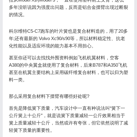
多年没听说因为强度出问题，反而是铝合金摆臂出现过断裂
的情况。
科尔维特C5-C7跑车的叶片簧也是复合材料造的，用了20多
年;还有最新的 Volvo Xc90/s90等，所以材料稳定性、抗老
化性能以及适应环境的能力基本不用担心。
甚至你还可以去找找外围资料例如飞机机翼材料，空客
A380的中央翼盒就使用了复合材料，后来B787和A350飞机
甚至在机翼主要结构上采用碳纤维复合材料，也可以归为塑
料一类。
那么采用复合材料下摆臂有哪些好处呢?
首先是降低簧下质量，汽车设计中一直有种说法叫“簧下一
公斤簧上十公斤”，就是说簧下质量减轻一公斤效果相当于
簧上质量减轻十公斤，当然或许有夸张，但它依然说明了减
轻簧下质量的重要性。