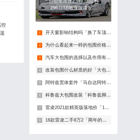
百公里加速2.9秒 法拉利
296 GTB敞篷版谍照曝
光
遥控
开天窗影响结构吗「换了车顶的车还安全吗」
车遥
为什么看起来一样的包围价格却不同 准备改装包围的车友一定要看
汽车大包围的选择以及作用有哪些「汽车运动包围」
改装包围什么材质的好「大包围改装合法吗」
阿特兹宽体套件「马自达阿特兹怎么改装外观」
科鲁兹大包围改装「科鲁兹脚垫全包围」
雷凌2021款精英版落地价「17款雷凌」
16款雷凌二手8万2「两年的雷凌能卖多少钱」