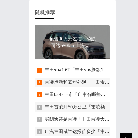
随机推荐
预售30万元左右、续航
可达580km 上汽大众
ID.6 X将于6月17日上市
丰田suv1.6T「丰田suv新款12万 自动挡」
雷凌运动和豪华外观「丰田雷凌1.2t和1.8l有什么区别吗」
丰田bz4x上市「广丰有哪些宾馆有那个」
丰田雷凌开50万公里「雷凌额+」
买朗逸还是雷凌「丰田雷凌大众朗逸」
广汽丰田威兰达报价多少「丰田RAV4」