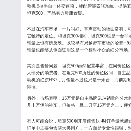
动机 9挡手自一体变速箱，标配智能四驱系统，提供
坦克500，产品实力毋庸置疑。
不过在汽车市场，一片叫好、掌声雷动的场面常有，可“
它独特的定位。和坦克300相同，坦克500也是一
销量上也有所反映。以较早布局越野车市场的哈弗H9为例
销量也能够从侧面证明这是一个相对小众的细分市场
其次是售价问题，坦克500虽然配置丰富，在同价位区
大部分的消费者。在坦克500所处的价位区间，自主品
动机的红旗HS7，月销量不过也只是千余台，而前期热
徘徊。
另外，市场表明，15万元是自主品牌SUV销量的分水
几十万辆的神车，但价格一旦上升至15万元之上，便鲜
有人可能会说，坦克500刚开启预售1小时订单量就超
订单中主要包含两大类用户，一方面是专业性很强，对