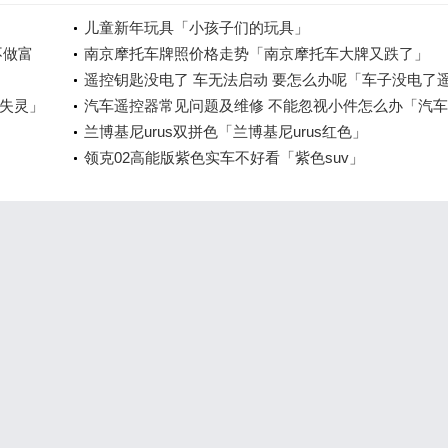
儿童新年玩具「小孩子们的玩具」
不做富
南京摩托车牌照价格走势「南京摩托车大牌又跌了」
遥控钥匙没电了 车无法启动 要怎么办呢「车子没电了
失灵」
钥匙打不开怎么办」
汽车遥控器常见问题及维修 不能忽视小件怎么办「汽
控感应器坏了怎么办」
兰博基尼urus双拼色「兰博基尼urus红色」
领克02高能版紫色实车不好看「紫色suv」