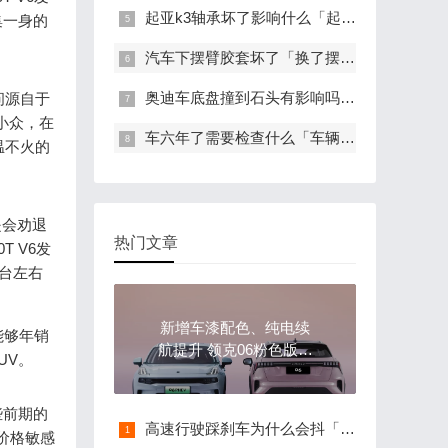
起亚k3轴承坏了影响什么「起亚全国联保吗」
集一身的
汽车下摆臂胶套坏了「换了摆臂方向盘不会回正了」
奥迪车底盘撞到石头有影响吗「奥迪车底盘布被划破」
问源自于
小众，在
车六年了需要检查什么「车辆日常检查应该检查哪些内容」
温不火的
是会劝退
热门文章
 V6发
余台左右
新增车漆配色、纯电续
能够年销
航提升 领克06粉色版图
UV。
片发布
些前期的
高速行驶踩刹车为什么会抖「踩刹车发抖什么原因」
价格敏感