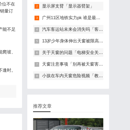
价位不在
显示屏支臂「显示器臂架」
的销量订
广州11区地铁实力pk 谁是最大赢家 「深圳地铁规划2020高清」
产能不足
汽车客运站未来会消失吗「客车以后会不会淘汰」
13岁少年身体伸出天窗被限高杠碰撞致死 别让汽车天窗变成生命的威胁之窗
能爬坡、
关于天窗的问题「电梯安全关乎生命」
天窗注意事项「别再被天窗害了」
不逢时。
小孩在车内天窗危险视频「教训是深刻的是惨痛的」
推荐文章