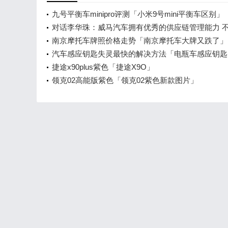
九号平衡车minipro评测「小米9号mini平衡车区别」
对话李华珠：威马汽车拥有优秀的供应链管理能力 
人的玩具
南京摩托车牌照价格走势「南京摩托车大牌又跌了」
汽车感应钥匙失灵最快的解决方法「电瓶车感应钥匙
捷途x90plus紫色「捷途X9O」
领克02高能版紫色「领克02紫色新款图片」