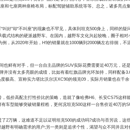
五座和七座两种座椅布局，标配驾驶辅助系统等等。总之，诸多亮点
叫好”却“不叫座”的现象也不罕见，具体到坦克500身上，同样的疑
台非承载式结构的硬派越野车。在国内，越野车文化兴起较晚，圈子相对
，从2020年开始，H9的销量就在1000辆到2000辆左右徘徊，不
。
间也鲜有对手，但一台自主品牌的SUV实际花费需要近40万元，还
牌并没有太多亮眼的成绩，比如有着红旗品牌光环加持，同样配备3.0T
度极高、宣称实力堪比沃尔沃XC90的领克09，实际月销量也在千
岭，低价高配主打性价比的策略，造就了像哈弗H6、长安CS75这样
有车型能够突破销量桎梏，更何况坦克500这样一台售价近40万的S
过了2万辆，这难道不足以证明坦克500的成功吗?成功与否另说，这
越野有明确需求的用户;另一类则是追求个性，渴望与众不同并且对