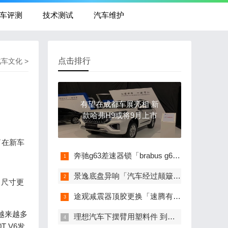
车评测
技术测试
汽车维护
点击排行
汽车文化
>
有望在成都车展亮相 新
款哈弗H9或将9月上市
了在新车
奔驰g63差速器锁「brabus g63」
景逸底盘异响「汽车经过颠簸路面经常有异响」
、尺寸更
途观减震器顶胶更换「速腾有跑50万公里的吗」
越来越多
理想汽车下摆臂用塑料件 到底是简配还是高配 「理想one 悬挂改装」
 V6发