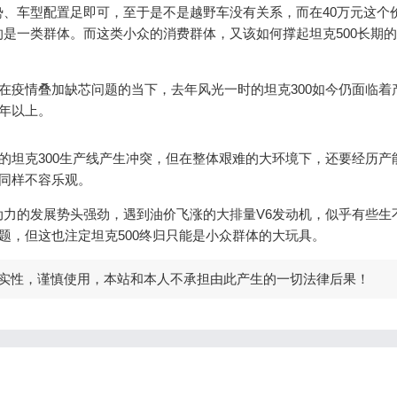
、车型配置足即可，至于是不是越野车没有关系，而在40万元这个
是一类群体。而这类小众的消费群体，又该如何撑起坦克500长期
。在疫情叠加缺芯问题的当下，去年风光一时的坦克300如今仍面临着
半年以上。
张的坦克300生产线产生冲突，但在整体艰难的大环境下，还要经历产
间同样不容乐观。
力的发展势头强劲，遇到油价飞涨的大排量V6发动机，似乎有些生
题，但这也注定坦克500终归只能是小众群体的大玩具。
实性，谨慎使用，本站和本人不承担由此产生的一切法律后果！