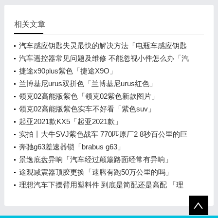
相关文章
汽车感应钥匙失灵最快的解决方法「电瓶车感应钥匙
失灵」
汽车遥控器常见问题及维修 不能忽视小件怎么办「汽
车遥控感应器坏了怎么办」
捷途x90plus紫色「捷途X9O」
兰博基尼urus双拼色「兰博基尼urus红色」
领克02高能版紫色「领克02紫色新款图片」
领克02高能版紫色实车不好看「紫色suv」
起亚2021款KX5「起亚2021款」
实拍丨大牛SVJ紫色战车 770匹原厂2 8秒百公里的巨
兽
奔驰g63差速器锁「brabus g63」
景逸底盘异响「汽车经过颠簸路面经常有异响」
途观减震器顶胶更换「速腾有跑50万公里的吗」
理想汽车下摆臂用塑料件 到底是简配还是高配 「理
想one 悬挂改装」