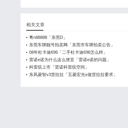
相关文章
粤n88888「东莞D」
东莞车牌靓号拍卖网「东莞市车牌拍卖公告」
08年杜卡迪696「二手杜卡迪696怎么样」
雷诺e诺为什么这么便宜「雷诺e诺的问题」
科雷缤上市「雷诺科雷缤空间」
东风菱智v3货拉拉「五菱宏光s做货拉拉要求」