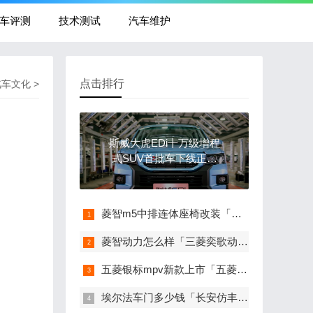
车评测
技术测试
汽车维护
点击排行
汽车文化
>
斯威大虎EDi十万级增程
式SUV首批车下线正式
发运
菱智m5中排连体座椅改装「菱智中排连体座椅改装」
菱智动力怎么样「三菱奕歌动力怎么样」
五菱银标mpv新款上市「五菱银标七座」
埃尔法车门多少钱「长安仿丰田埃尔法」