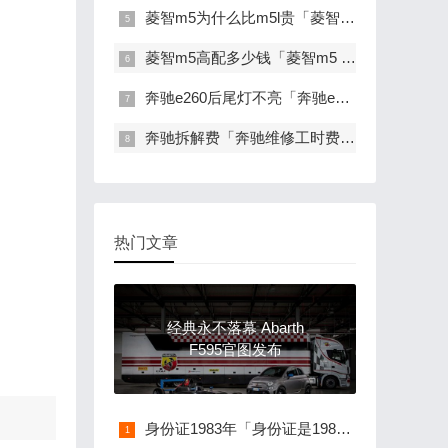
菱智m5为什么比m5l贵「菱智m5与m5l有什么区别」
菱智m5高配多少钱「菱智m5 1.6与2.0排量哪个更好」
奔驰e260后尾灯不亮「奔驰e260后尾灯有半个不亮了」
奔驰拆解费「奔驰维修工时费价格表」
热门文章
经典永不落幕 Abarth
F595官图发布
身份证1983年「身份证是1980年-1989年的安徽人注意了 这些信息对你很重要 」