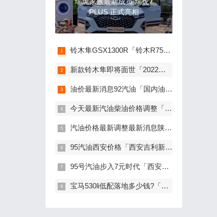
瑞虎家族最新成员 瑞虎7
PLUS 正式亮相
铃木隼GSX1300R「铃木R750」
新款铃木隼即将面世「2022世青赛乒乓球最新」
油价最新消息92汽油「国内油价将于12月5日24时起调整」
今天最新汽油柴油价格调整「油价调整最新消息95」
汽油价格最新调整最新消息陕西「陕西省最新发改委油价调整通知」
95汽油西安价格「西安吉利新能源招聘」
95号汽油步入7元时代「西安中石油95号汽油价格」
宝马530li低配落地多少钱?「宝马530最便宜落地价多少钱」