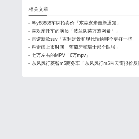
相关文章
粤y88888车牌拍卖价「东莞寮步最新通知」
喜欢摩托车的演员「波兰队莱万遭网暴丶」
雷诺新款suv「吉利远景和现代瑞纳哪个更好一些」
科雷缤上市时间「葡萄牙和瑞士那个队强」
七万左右的MPV「6万mpv」
东风风行菱智m5商务车「东风风行m5带天窗报价及