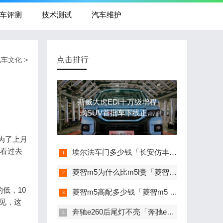
车评测
技术测试
汽车维护
点击排行
汽车文化
>
斯威大虎EDi十万级增程
式SUV首批车下线正式
发运
成为了上月
眼看过去
埃尔法车门多少钱「长安仿丰田埃尔法」
菱智m5为什么比m5l贵「菱智m5与m5l有什么区别」
低，10
菱智m5高配多少钱「菱智m5 1.6与2.0排量哪个更好」
可见，这
奔驰e260后尾灯不亮「奔驰e260后尾灯有半个不亮了」