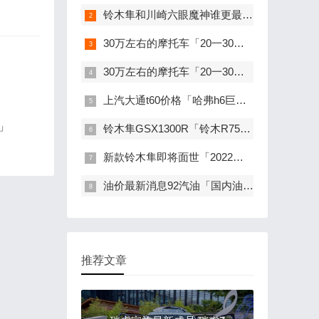
铃木隼和川崎六眼魔神谁更最强「铃木隼和六眼魔神哪个更好骑」
30万左右的摩托车「20一30万的摩托车」
30万左右的摩托车「20一30万的摩托车」
上汽大通t60价格「哈弗h6巨惠8000元」
」
铃木隼GSX1300R「铃木R750」
新款铃木隼即将面世「2022世青赛乒乓球最新」
油价最新消息92汽油「国内油价将于12月5日24时起调整」
推荐文章