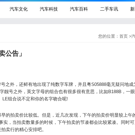
汽车文化
汽车科技
汽车百科
二手车讯
新
您的位置：
首页
>
卖公告」
牌号之外，还鲜有地出现了纯数字车牌，并且粤S05888毫无疑问地
纯数字靓号之外，英文字母的组合也有很多很有意思，比如B188B，一
LY、LE组合说不定和你的名字吻合呢!
早的拍卖价比较低。但是，近几次发现，下午的拍卖价明显较上午的
万。事实，当拍卖数量多的时候，下午拍卖的节凑都会比较紧凑。同时
是拍卖行的精心安排吧。