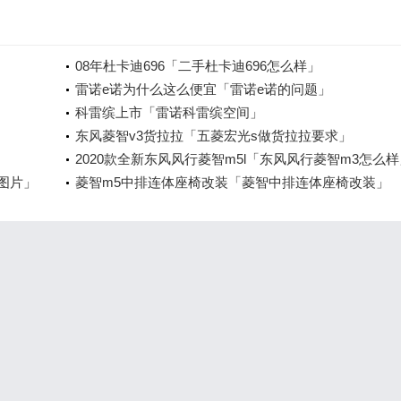
08年杜卡迪696「二手杜卡迪696怎么样」
雷诺e诺为什么这么便宜「雷诺e诺的问题」
科雷缤上市「雷诺科雷缤空间」
东风菱智v3货拉拉「五菱宏光s做货拉拉要求」
2020款全新东风风行菱智m5l「东风风行菱智m3怎么样
图片」
菱智m5中排连体座椅改装「菱智中排连体座椅改装」