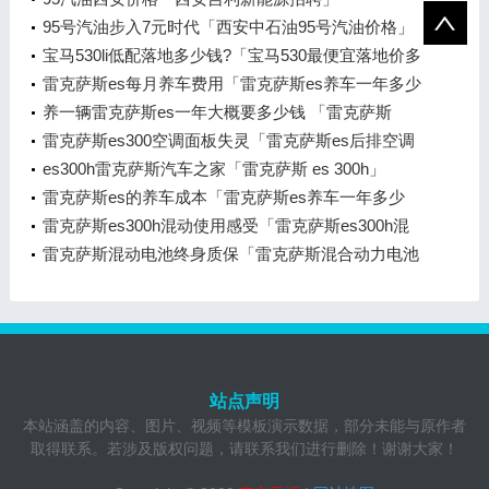
95号汽油步入7元时代「西安中石油95号汽油价格」
宝马530li低配落地多少钱?「宝马530最便宜落地价多
少钱」
雷克萨斯es每月养车费用「雷克萨斯es养车一年多少
钱」
养一辆雷克萨斯es一年大概要多少钱 「雷克萨斯
es300h一年养车费用」
雷克萨斯es300空调面板失灵「雷克萨斯es后排空调
不出风」
es300h雷克萨斯汽车之家「雷克萨斯 es 300h」
雷克萨斯es的养车成本「雷克萨斯es养车一年多少
钱」
雷克萨斯es300h混动使用感受「雷克萨斯es300h混
动是什么意思」
雷克萨斯混动电池终身质保「雷克萨斯混合动力电池
质保」
站点声明
本站涵盖的内容、图片、视频等模板演示数据，部分未能与原作者
取得联系。若涉及版权问题，请联系我们进行删除！谢谢大家！