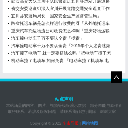
延安高交大队宜川中队民警走进宜川客运站开展道路
交通安全宣传
省交安委巡查组深入宜川开展道路交通安全巡查工作
「区委巡察组」
宜川县安监局局长「国家安全生产监督管理局」
跨省托运车辆是怎么样进行收费的呀「从外地托运车
怎么计费」
重庆汽车托运物流公司收费怎么样啊「重庆货物运输
物流公司」
汽车撞电动车千万不要认全责「揽责」
汽车撞电动车千万不要认全责「2019年个人述责述廉
报告最新」
汽车撞了电动车 就一定要赔钱么吗「把电动车撞了怎
么赔偿」
机动车撞了电动车 如何免责 「电动车撞了机动车,电
动车全责」
站点声明
本站涵盖的内容、图片、视频等模板演示数据，部分未能与原作者
取得联系。若涉及版权问题，请联系我们进行删除！谢谢大家！
Copyright © 2022
车市导报
|
网站地图