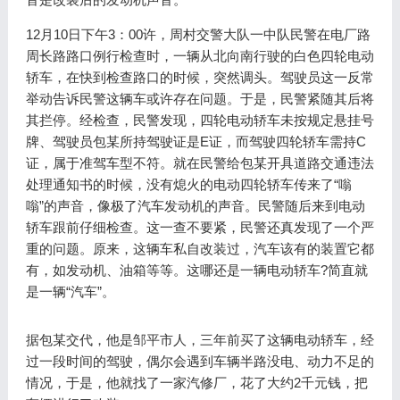
12月10日下午3：00许，周村交警大队一中队民警在电厂路
周长路路口例行检查时，一辆从北向南行驶的白色四轮电动
轿车，在快到检查路口的时候，突然调头。驾驶员这一反常
举动告诉民警这辆车或许存在问题。于是，民警紧随其后将
其拦停。经检查，民警发现，四轮电动轿车未按规定悬挂号
牌、驾驶员包某所持驾驶证是E证，而驾驶四轮轿车需持C
证，属于准驾车型不符。就在民警给包某开具道路交通违法
处理通知书的时候，没有熄火的电动四轮轿车传来了“嗡
嗡”的声音，像极了汽车发动机的声音。民警随后来到电动
轿车跟前仔细检查。这一查不要紧，民警还真发现了一个严
重的问题。原来，这辆车私自改装过，汽车该有的装置它都
有，如发动机、油箱等等。这哪还是一辆电动轿车?简直就
是一辆“汽车”。
据包某交代，他是邹平市人，三年前买了这辆电动轿车，经
过一段时间的驾驶，偶尔会遇到车辆半路没电、动力不足的
情况，于是，他就找了一家汽修厂，花了大约2千元钱，把