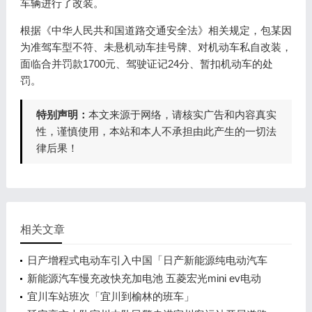
车辆进行了改装。
根据《中华人民共和国道路交通安全法》相关规定，包某因
为准驾车型不符、未悬机动车挂号牌、对机动车私自改装，
面临合并罚款1700元、驾驶证记24分、暂扣机动车的处
罚。
特别声明：
本文来源于网络，请核实广告和内容真实
性，谨慎使用，本站和本人不承担由此产生的一切法
律后果！
相关文章
日产增程式电动车引入中国「日产新能源纯电动汽车
什么时候上市」
新能源汽车慢充改快充加电池 五菱宏光mini ev电动
轿车加快充电池组
宜川车站班次「宜川到榆林的班车」