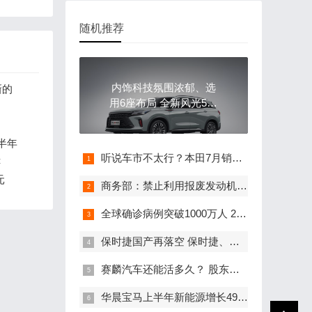
随机推荐
内饰科技氛围浓郁、选
新的
用6座布局 全新风光580
内饰官图发布
半年
听说车市不太行？本田7月销量13.7万辆创月度新高
鲜
元
商务部：禁止利用报废发动机总成拼装机动车
全球确诊病例突破1000万人 2021年日内瓦车展也要取消了
保时捷国产再落空 保时捷、海马双双否认合作国产传闻
赛麟汽车还能活多久？ 股东发公开信怒骂王晓麟不担当
华晨宝马上半年新能源增长49.1% 去年底已实现百分百可再生能源供电