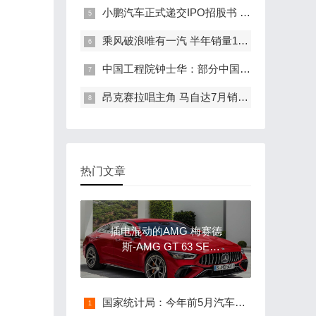
小鹏汽车正式递交IPO招股书 或成第三家在美上市新造车企
乘风破浪唯有一汽 半年销量163万辆增长2.3%
中国工程院钟士华：部分中国车企智能驾驶研发能力弱、依赖海外供应商
昂克赛拉唱主角 马自达7月销量1.78万辆
热门文章
插电混动的AMG 梅赛德
斯-AMG GT 63 SE
Performance官图
国家统计局：今年前5月汽车制造业利润下降33.5%