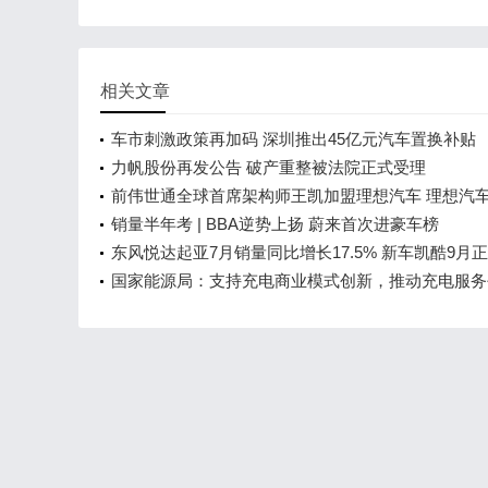
相关文章
车市刺激政策再加码 深圳推出45亿元汽车置换补贴
力帆股份再发公告 破产重整被法院正式受理
前伟世通全球首席架构师王凯加盟理想汽车 理想汽
首位CTO
销量半年考 | BBA逆势上扬 蔚来首次进豪车榜
东风悦达起亚7月销量同比增长17.5% 新车凯酷9月
市
国家能源局：支持充电商业模式创新，推动充电服务
合发展