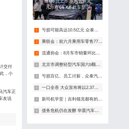
预计9月上市 东风雪铁龙
凡尔赛C5 X多款车型亮
相成都车展
亏损可能高达10.5亿元 众泰汽车发布2020年上半年业绩预告
乘联会：前六月乘用车零售770万辆，下半年车市有望继续走强
流通协会：8月车市销量环比回升，下半年增速预计-5%
北京市调整轻型汽车国六b颗粒物数量有关要求
累计交付
对此，小
亏损百亿、员工讨薪，众泰汽车离关门还有多远？
一口全吞 大众宣布将以2.37亿欧元收购奥迪品牌剩余股份
马汽车正
车友说
新司机学堂｜吉利领克都有的“黑科技” 有了它们暴雨洪水都不怕
债务危机仍在发酵 华晨汽车回应称刚性兑付资金已到位