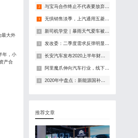
与宝马合作终止不代表要放弃自动驾驶 奔驰与英伟达的合作继续深化
无惧销售淡季，上汽通用五菱7月销量突破13万辆
新司机学堂｜暴雨天气爱车被淹怎么办，保险公司会理赔吗？ 看完包你成为雨中“老司机”
为最大外
发改委：二季度需求反弹明显，汽车家电等大宗商品销售回升
半年，小
长安汽车发布2020上半年财报 营收、利润双增长
类资产合
阿里魔爪伸向汽车行业，线下卖车还有机会吗？
2020年中盘点：新能源国补延长2年、国六新增半年过渡期……这半年行业发布了哪些重要政策？
推荐文章