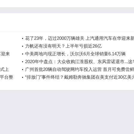
花了23年，迈过2000万辆雄关 上汽通用汽车在华迎来
里程碑
力帆还有没有明天？上半年亏损近26亿
车迎来
中美两地均现正增长，沃尔沃6月全球销量6.14万辆
2020年中盘点：大众收购江淮股权、东风雷诺退市...这
正式上
行业发生了哪些大事？
广州首批20辆自动驾驶网约车投入运营 首月可免费尝
平台整
“排放门”事件终结？戴姆勒奔驰集团在美支付近30亿美